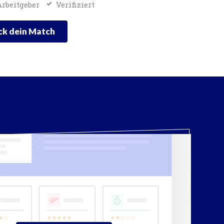
rbeitgeber
Verifiziert
k dein Match