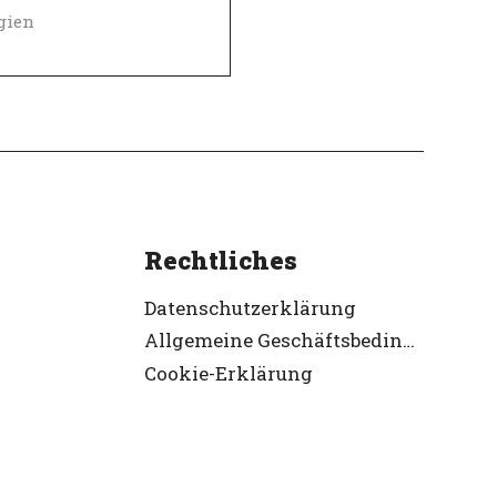
gien
Diversity, Gleichberechtigung und Inklusions Richtlinien
-Arbeitgeber
ifiziert
Rechtliches
Datenschutzerklärung
Allgemeine Geschäftsbedingungen
Cookie-Erklärung