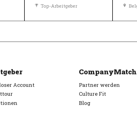
Top-Arbeitgeber
Bel
Verifiziert
Top
Ver
tgeber
CompanyMatch
loser Account
Partner werden
ttour
Culture Fit
ationen
Blog