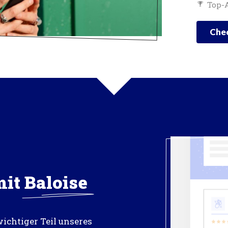
Top-A
Chec
mit
Baloise
wichtiger Teil unseres