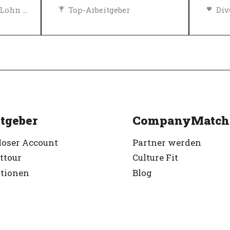
Chancengleichheit, Lohn und Sozialleistungen
Top-Arbeitgeber
Diversity, Gleichberechtigung und Inklusions Richtlinien
Verifiziert
Top
Ver
tgeber
CompanyMatch
loser Account
Partner werden
ttour
Culture Fit
ationen
Blog