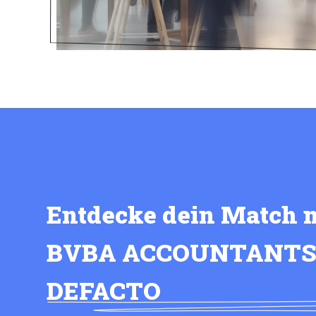
Entdecke dein Match 
BVBA ACCOUNTANT
DEFACTO