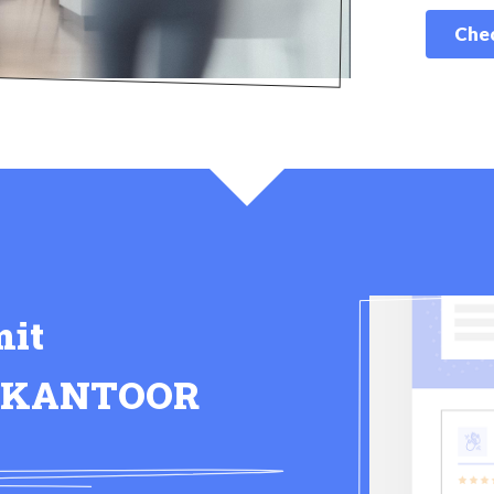
Chec
mit
SKANTOOR