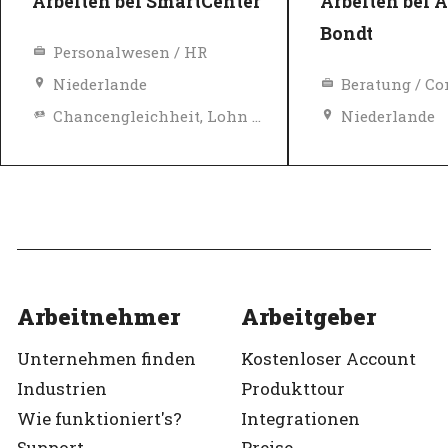
Arbeiten bei SmartCenter
Arbeiten bei 
Bondt
Personalwesen / HR
Niederlande
Beratung / Co
Chancengleichheit, Lohn und Sozialleistungen
Niederlande
Top-Arbeitgeber
Verifiziert
Top-Arbeitgeb
Verifiziert
Arbeitnehmer
Arbeitgeber
Unternehmen finden
Kostenloser Account
Industrien
Produkttour
Wie funktioniert's?
Integrationen
Support
Preise