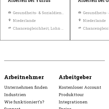
Arbeiten bei Yulius
Arbeiten bei 
Gesundheits- & Sozialdienste
Niederlande
Niederlande
Chancengleichheit, Lohn und Sozialleistungen
Top-Arbeitgeber
Top-Arbeitgeb
Verifiziert
Verifiziert
Arbeitnehmer
Arbeitgeber
Unternehmen finden
Kostenloser Account
Industrien
Produkttour
Wie funktioniert's?
Integrationen
Support
Preise