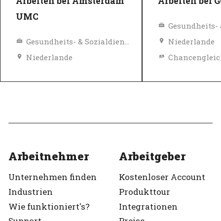
Arbeiten bei Amsterdam
Arbeiten bei 
UMC
Gesundheits- & Sozialdienste
Niederlande
Niederlande
Chancengleichheit, Lohn und Sozialleistungen
Top-Arbeitgeb
Diversity, Gleichberechtigung und Inklusions Richtlinien
Verifiziert
Top-Arbeitgeber
Verifiziert
Arbeitnehmer
Arbeitgeber
Unternehmen finden
Kostenloser Account
Industrien
Produkttour
Wie funktioniert's?
Integrationen
Support
Preise