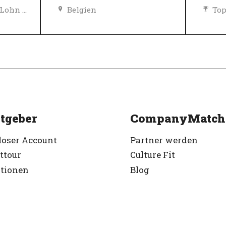
Chancengleichheit, Lohn und Sozialleistungen
Belgien
Top
Diversity, Gleichberechtigung und Inklusions Richtlinien
Ver
Top-Arbeitgeber
Verifiziert
tgeber
CompanyMatch
loser Account
Partner werden
ttour
Culture Fit
ationen
Blog