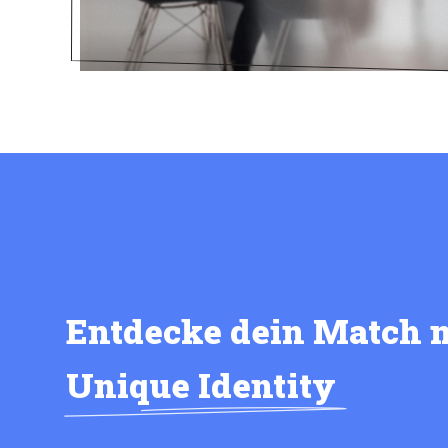
Entdecke dein Match 
Unique Identity