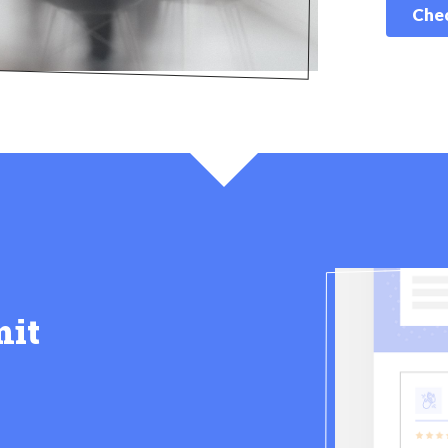
Chec
mit