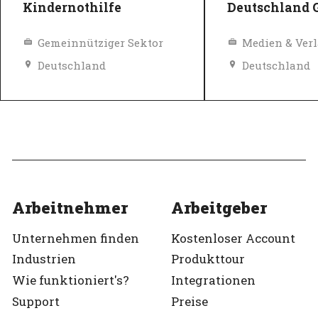
Kindernothilfe
Deutschland
Gemeinnütziger Sektor
Medien & Ver
Deutschland
Deutschland
Chancengleichheit, Lohn und Sozialleistungen
Diversity, Gleichberechtigung und Inklusions Richtlinien
Top-Arbeitgeber
Top-Arbeitgeb
Verifiziert
Verifiziert
Arbeitnehmer
Arbeitgeber
Unternehmen finden
Kostenloser Account
Industrien
Produkttour
Wie funktioniert's?
Integrationen
Support
Preise