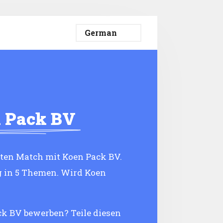
 Pack BV
eten Match mit Koen Pack BV.
g in 5 Themen. Wird Koen
ack BV bewerben? Teile diesen