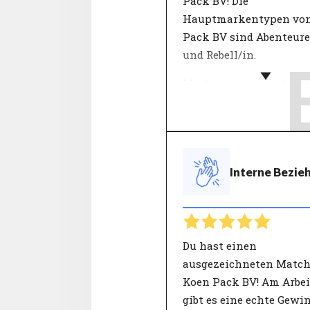
Pack BV! Die
Hauptmarkentypen vo
Pack BV sind Abenteure
und Rebell/in.
Markentypen machen
Arbeitgebermarken und
Menschen leichter
verständlich. Die 12 von
CompanyMatch verwen
Interne Bezie
Charakterisierungen w
durch eine Auswahl vo
Werten gebildet, die z
eine charakteristische
Identität darstellen. S
Du hast einen
Menschen als auch
ausgezeichneten Match
Organisationen haben i
Koen Pack BV! Am Arbei
eigene, einzigartige
gibt es eine echte Gewi