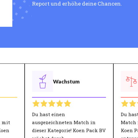
Report und erhöhe deine Chancen.
Wachstum
Du hast einen
Du has
 mit
ausgezeichneten Match in
Match 
Koen
dieser Kategorie! Koen Pack BV
Koen P