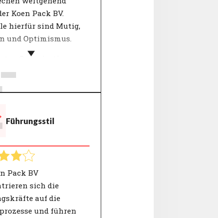
echen weitgehend
der Koen Pack BV.
le hierfür sind Mutig,
n und Optimismus.
-
isten Organisationen
ren ihre Werte, indem
einer Reihe von
elbegriffen
iben, wofür das
T
Führungsstil
ehmen steht. Wichtige
eidungen werden
 dieser "Kernwerte"
ft. Die Werte einer
sation geben Kunden
en Pack BV
tarbeitenden Einblick
trieren sich die
Verhaltensweisen, die
gskräfte auf die
 der Organisation
sprozesse und führen