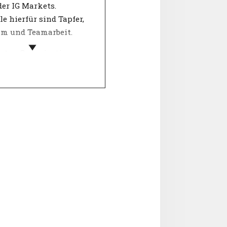
er IG Markets.
le hierfür sind Tapfer,
m und Teamarbeit.
isten Organisationen
ren ihre Werte, indem
einer Reihe von
elbegriffen
iben, wofür das
ehmen steht. Wichtige
eidungen werden
 dieser "Kernwerte"
ft. Die Werte einer
sation geben Kunden
tarbeitenden Einblick
Verhaltensweisen, die
 der Organisation
en können.