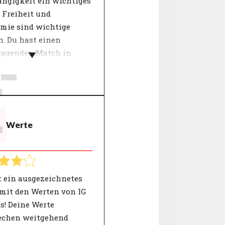
ngigkeit ein wichtiges
 Freiheit und
mie sind wichtige
. Du hast einen
-
ragenden Match in
Kategorie.
licher Ehrgeiz und die
 der Organisation
 bei diesem Thema
T
Werte
en. Was wichtig ist
 Arbeit und in deinem
Menschen, die für eine
sation mit einer klaren
n arbeiten, an die sie
t ein ausgezeichnetes
ch glauben, finden mehr
mit den Werten von IG
 ihrer Arbeit.
s! Deine Werte
echen weitgehend