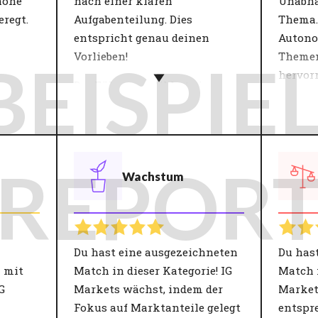
hohe
nach einer klaren
Unabhä
regt.
Aufgabenteilung. Dies
Thema.
entspricht genau deinen
Autono
Vorlieben!
Themen
BEISPIEL
hervor
Der Führungsstil hat einen
tion
dieser 
großen Einfluss auf die
Arbeitszufriedenheit und
Persön
Produktivität. Innerhalb von
Vision
Teams sorgt eine gute
kommen
REPOR
Wachstum
 der
Führungskraft für
zusamm
ma
Engagement, Vertrauen und
bei der
eht es
Zufriedenheit. Eine
Leben? 
Führungspersönlichkeit trägt
Organi
lität.
daher in hohem Maße zu den
Ambitio
Du hast eine ausgezeichneten
Du has
e
Zielen der Organisation bei.
wirkli
 mit
Match in dieser Kategorie! IG
Match 
 guten
Nur mit angemessener
Sinn in
G
Markets wächst, indem der
Market
at
Leitung werden
Fokus auf Marktanteile gelegt
entspr