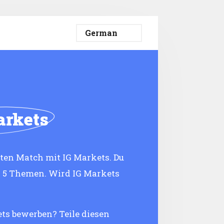
arkets
eten Match mit IG Markets. Du
n 5 Themen. Wird IG Markets
ets bewerben? Teile diesen