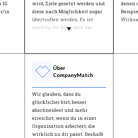
s auf
Teammitglieder optimale
 IG
wird, Ziele gesetzt werden und
denen d
.
Leistungen erbringen und die
r/in
diese nach Möglichkeit sogar
Beispie
Möglichkeit haben, sich
übertroffen werden. Es ist
Wirksa
weiterzuentwickeln.
wichtig für dich, dass die
Die me
Organisation, für die du
definie
arbeitest, wächst, indem du
sie in 
das Beste aus dir herausholst.
Schlüss
deten
Die Wachstumsstrategie der
beschre
Über
erden
Organisation beeinflusst die
Untern
CompanyMatch
n
Entwicklung der
Entsch
usammen
Mitarbeitenden. Dies bestimmt
anhand
Wir glauben, dass du
den Ansatz der Aktivitäten.
überprü
glücklicher bist, besser
owohl
Schwerpunkte können
Organi
abschneidest und mehr
Zusammenarbeit, Innovation,
und Mi
erreichst, wenn du in einer
hre
Ergebnisse und Prozesse sein.
in die 
Organisation arbeitest, die
Personen, die in Bezug auf die
sie von
wirklich zu dir passt. Deshalb
er
Wachstumsstrategie gut zur
erwart