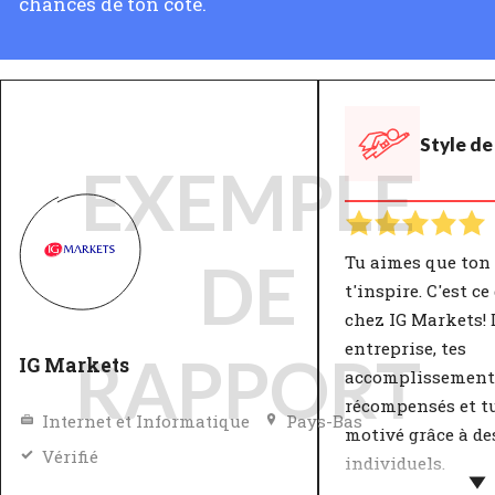
chances de ton côté.
Style de
EXEMPLE
Tu aimes que ton
DE
t'inspire. C'est ce
chez IG Markets! 
entreprise, tes
RAPPORT
IG Markets
accomplissement
récompensés et tu
Internet et Informatique
Pays-Bas
motivé grâce à des
Vérifié
individuels.