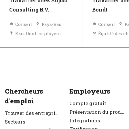
Travailler chez Adjust
Travailler ch
Consulting B.V.
Bondt
Conseil
Pays-Bas
Conseil
P
Excellent employeur
Vérifié
Excellent em
Vérifié
Chercheurs
Employeurs
d'emploi
Compte gratuit
Présentation du produit
Trouver des entreprises
Intégrations
Secteurs
Tarification