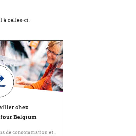
à celles-ci.
iller chez
efour Belgium
Biens de consommation et Vente au détail