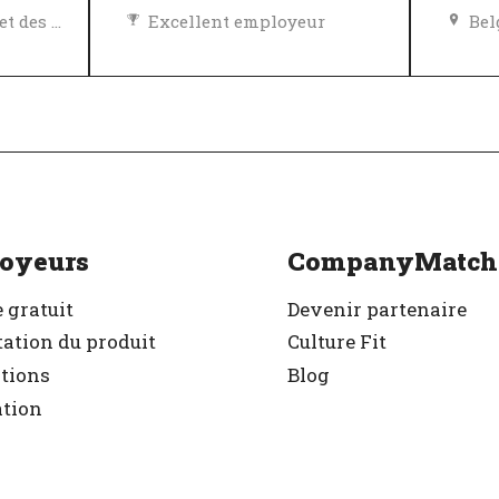
Égalité des chances et des avantages
Excellent employeur
Bel
Politique de diversité, égalité et inclusivité
Vérifié
r
Exc
Vér
oyeurs
CompanyMatch
 gratuit
Devenir partenaire
ation du produit
Culture Fit
ations
Blog
ation