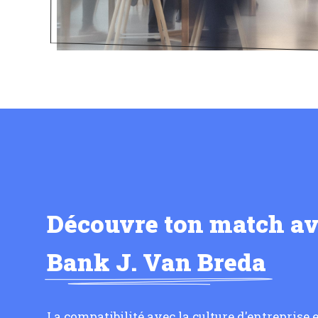
Découvre ton match a
Bank J. Van Breda
La compatibilité avec la culture d'entreprise