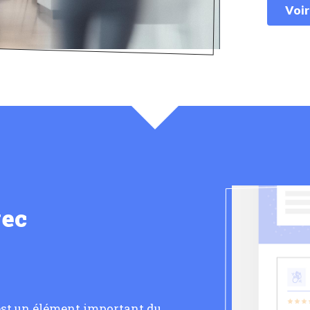
Voir
vec
 est un élément important du