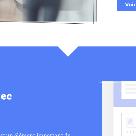
Voir
vec
 est un élément important du