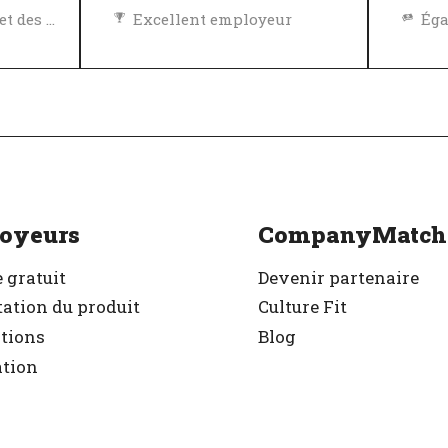
Égalité des chances et des avantages
Excellent employeur
Politique de diversité, égalité et inclusivité
Vérifié
r
Exc
Vér
oyeurs
CompanyMatch
 gratuit
Devenir partenaire
ation du produit
Culture Fit
ations
Blog
ation