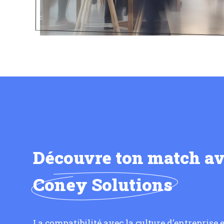
Découvre ton match a
Coney Solutions
La compatibilité avec la culture d'entreprise