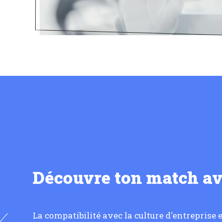
Découvre ton match a
La compatibilité avec la culture d'entreprise