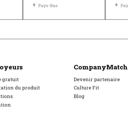
Pays-Bas
Pay
Égalité des chances et des avantages
Politique de diversité, égalité et inclusivité
r
Excellent employeur
Exc
Vérifié
Vér
oyeurs
CompanyMatch
 gratuit
Devenir partenaire
ation du produit
Culture Fit
ations
Blog
ation