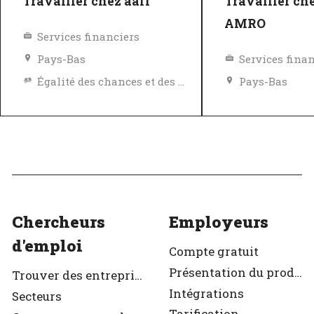
Travailler chez aaff
Travailler ch
AMRO
Services financiers
Pays-Bas
Services fina
Égalité des chances et des avantages
Pays-Bas
Politique de diversité, égalité et inclusivité
Excellent employeur
Vérifié
Excellent em
Vérifié
Chercheurs
Employeurs
d'emploi
Compte gratuit
Présentation du produit
Trouver des entreprises
Intégrations
Secteurs
Tarification