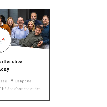
iller chez
mony
seil
Belgique
Égalité des chances et des avantages
ellent employeur
ifié