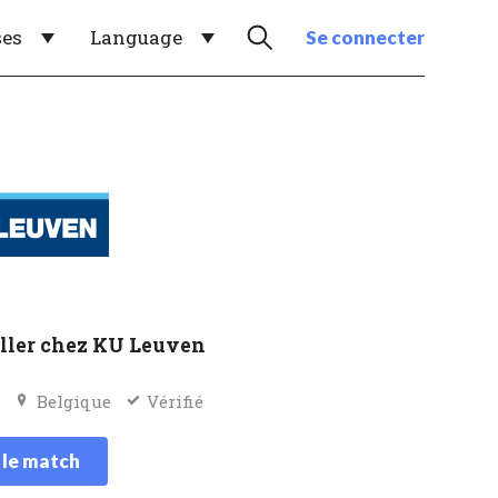
ses
Language
Se connecter
ller chez KU Leuven
e
Belgique
Vérifié
 le match