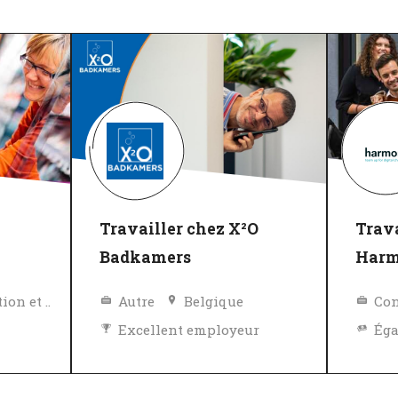
Travailler chez X²O
Trava
Badkamers
Har
Biens de consommation et Vente au détail
Autre
Belgique
Con
Excellent employeur
Politique de diversité, égalité et inclusivité
Vérifié
Exc
r
Vér