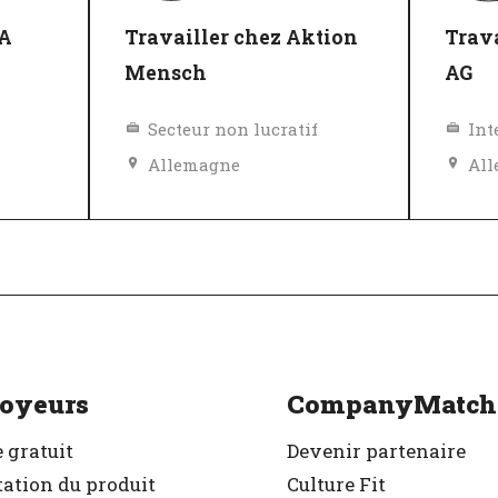
XA
Travailler chez Aktion
Trava
Mensch
AG
Secteur non lucratif
Int
Allemagne
Al
r
Excellent employeur
Exc
Vérifié
Vér
oyeurs
CompanyMatch
 gratuit
Devenir partenaire
ation du produit
Culture Fit