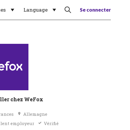
ses
Language
Se connecter
ller chez WeFox
rances
Allemagne
llent employeur
Vérifié