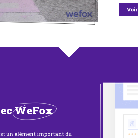
Voir
vec
WeFox
 est un élément important du