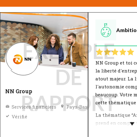
Ambitio
EXEMPLE
NN Group et toi c
DE
la liberté d'entre
atout majeur. La l
l'autonomie com
NN Group
RAPPORT
beaucoup. Votre 
cette thématique 
Services financiers
Pays-Bas
La thématique “A
Vérifié
prend en compte t
personnels et ta 