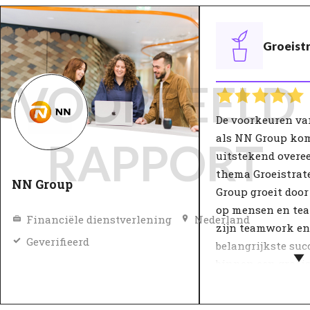
Groeist
VOORBEELD
De voorkeuren va
als NN Group ko
RAPPORT
uitstekend overe
thema Groeistrat
NN Group
Group groeit door
op mensen en tea
Financiële dienstverlening
Nederland
zijn teamwork en 
Geverifieerd
belangrijkste suc
binnen een groeis
De groeistrategie
organisatie is va