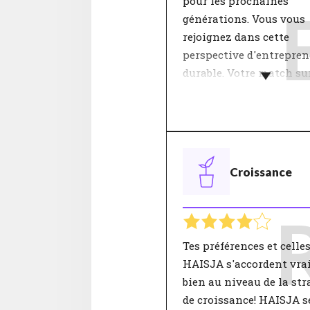
pour les prochaines
générations. Vous vous
rejoignez dans cette
perspective d'entrepren
durable. Votre match sur
thématique est excellen
La thématique “Ambitio
prend en compte tes obj
personnels et ta vision 
Croissance
l'entreprise. Qu’est-ce q
vraiment important pou
au travail et dans la vie
Travailler pour une ent
dans laquelle tu crois e
Tes préférences et celles
laquelle tu partages la
HAISJA s'accordent vr
ambition donne du sens
bien au niveau de la str
travail.
de croissance! HAISJA s