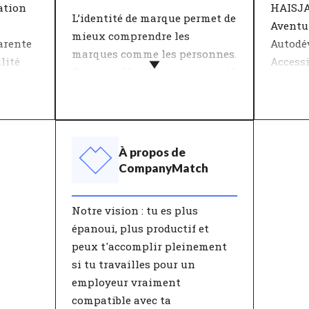
satisfaction professionnelle.
t'épano
ation
HAISJA
L’identité de marque permet de
tes pe
Aventu
mieux comprendre les
optima
arente
Autodé
marques comme les personnes.
lité
Accessi
CompanyMatch a inventorié 12
caractéristiques via une
La plup
enre
sélection de valeurs qui,
s’appui
la
ensemble, représentent une
ces der
tion de
identité. L'entreprise et toi
percept
elles.
À propos de
avez chacun votre propre
nombre 
CompanyMatch
ce de
combinaison de
compor
t
caractéristiques.
décisi
Notre vision : tu es plus
généra
épanoui, plus productif et
fonctio
peux t'accomplir pleinement
ton
valeurs
si tu travailles pour un
rmi les
donnen
employeur vraiment
nt
foncti
compatible avec ta
es
s'atten