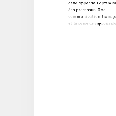
développe via l'optimis
des processus. Une
communication transp
et la prise de responsabi
sont des éléments
caractéristiques de ce g
d'entreprises. Pour toi, 
stabilité et une descrip
poste claire sont essenti
La stratégie de croissan
l'entreprise a un impac
énorme sur ton
épanouissement. Elle
détermine notamment 
approche de travail. Pa
points de développeme
éventuels figurent entr