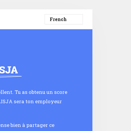
SJA
lent. Tu as obtenu un score
HAISJA sera ton employeur
ense bien à partager ce