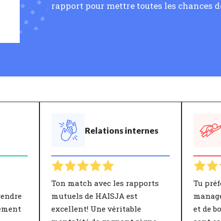
rapport pour mettre toutes les chances de
Relations internes
Ton match avec les rapports
Tu préf
rendre
mutuels de HAISJA est
manage
lement
excellent! Une véritable
et de b