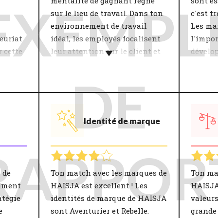
mentalité de gagnant règne
sont es
EXEMPL
sur le lieu de travail. Dans ton
c'est t
environnement de travail
Les ma
euriat
idéal, les employés focalisent
l'impor
 cette
leur attention sur le client et
dévelo
t.
sont motivés à travailler dur.
Le styl
DE
n”
Les interactions au sein d'une
influen
ectifs
équipe sont déterminantes
bien-êt
de
pour se sentir impliqué. La
product
Identité de marque
ui est
thématique "Rapports
équipes
r toi
mutuels" inclut notamment
appropr
 ?
des sujets tels que la
confian
RAPPOR
reprise
coopération, la collégialité et
manage
t avec
l’état d’esprit. Un accord sur
grandem
 de
Ton match avec les marques de
Ton mat
 même
ces points contribue à une
l'entre
aiment
HAISJA est excellent ! Les
HAISJA 
 à ton
bonne atmosphère de travail et
un man
atégie
identités de marque de HAISJA
valeur
a une influence positive sur ta
tu aura
e
sont Aventurier et Rebelle.
grande 