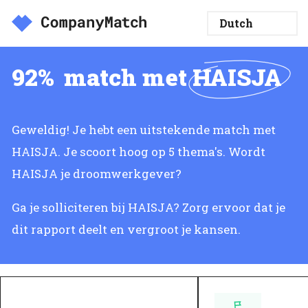
92%
match met
HAISJA
Geweldig! Je hebt een uitstekende match met
HAISJA. Je scoort hoog op 5 thema's. Wordt
HAISJA je droomwerkgever?
Ga je solliciteren bij HAISJA? Zorg ervoor dat je
dit rapport deelt en vergroot je kansen.