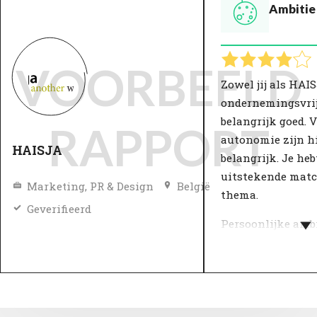
Ambitie
VOORBEELD
Zowel jij als HAI
ondernemingsvrij
belangrijk goed. V
RAPPORT
autonomie zijn h
HAISJA
belangrijk. Je heb
uitstekende matc
Marketing, PR & Design
België
thema.
Geverifieerd
Persoonlijke ambi
visie van de orga
komen samen in 
Wat is belangrijk
en leven? Mensen
bij een organisat