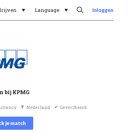
drijven
Language
Inloggen
n bij KPMG
ultancy
Nederland
Geverifieerd
k je match