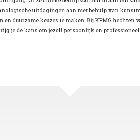
uitgang. Onze unieke bedrijfscultuur draait om sam
nologische uitdagingen aan met behulp van kunstmat
n en duurzame keuzes te maken. Bij KPMG hechten we 
rijg je de kans om jezelf persoonlijk en professionee