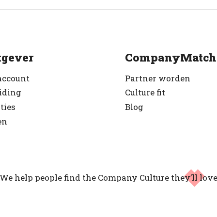
gever
CompanyMatch
account
Partner worden
iding
Culture fit
ties
Blog
en
We help people find the Company Culture
they’ll lov