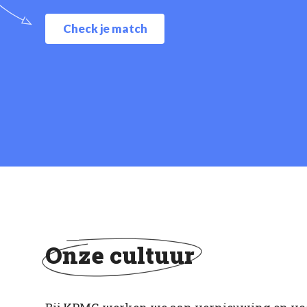
Check je match
Onze cultuur