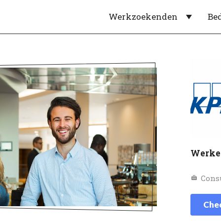
Werkzoekenden
Be
Werke
Cons
Chec