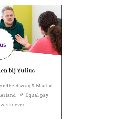
en bij Yulius
Gezondheidszorg & Maatschappelijke dienstverlening
erland
Equal pay
pwerkgever
erifieerd