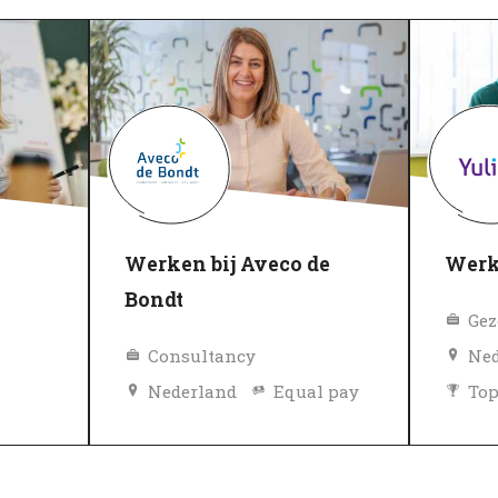
Werken bij Aveco de
Werk
Bondt
Consultancy
Ned
Nederland
Equal pay
To
Diversiteit en inclusie beleid
Gev
Topwerkgever
Geverifieerd