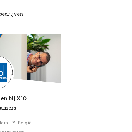
bedrijven.
en bij X²O
amers
ders
België
pwerkgever