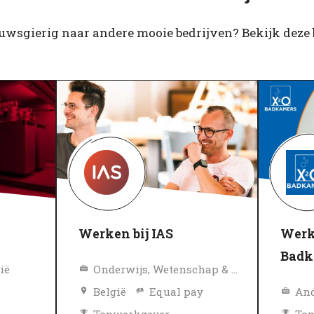
euwsgierig naar andere mooie bedrijven? Bekijk deze 
Werken bij IAS
Werk
Badk
ië
Onderwijs, Wetenschap & Onderzoek
België
Equal pay
An
Topwerkgever
To