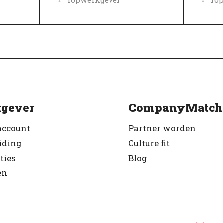
Geverifieerd
Gev
gever
CompanyMatch
account
Partner worden
iding
Culture fit
ties
Blog
en