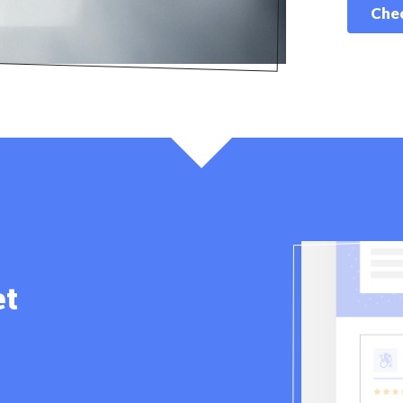
Chec
et