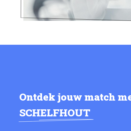
Ontdek jouw match m
SCHELFHOUT