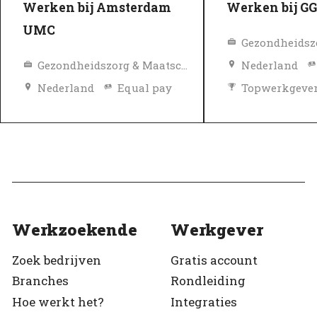
Werken bij Amsterdam
Werken bij GG
UMC
Gezondheidszorg & Maatschappelijke dienstverlening
Nederland
Nederland
Equal pay
Topwerkgeve
Diversiteit en inclusie beleid
Geverifieerd
Topwerkgever
Geverifieerd
Werkzoekende
Werkgever
Zoek bedrijven
Gratis account
Branches
Rondleiding
Hoe werkt het?
Integraties