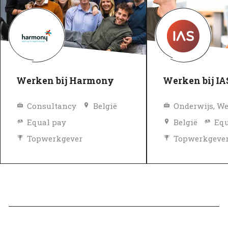
Werken bij Harmony
Werken bij IA
Consultancy
België
Equal pay
België
Equ
Topwerkgever
Topwerkgeve
Geverifieerd
Geverifieerd