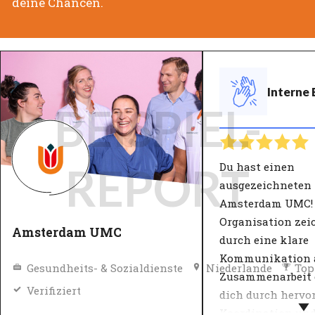
deine Chancen.
Interne
BEISPIEL-
Du hast einen
REPORT
ausgezeichneten
Amsterdam UMC! 
Organisation zei
Amsterdam UMC
durch eine klare
Kommunikation 
Gesundheits- & Sozialdienste
Niederlande
Top
Zusammenarbeit e
Verifiziert
dich durch hervo
Koordination und