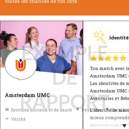
toutes les chances de ton côté.
Identit
EXEMPLE
Ton match avec l
DE
Amsterdam UMC es
Les identités de 
Amsterdam UMC 
RAPPORT
Amsterdam UMC
Aventurier et Rebe
Services sociaux et de santé
Pays-Bas
Excelle
L’identité de mar
mieux comprendr
Vérifié
marques comme l