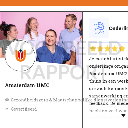
Onderli
VOORBEELD
Je matcht uitste
RAPPORT
onderlinge omga
Amsterdam UMC! J
thuis in een we
Amsterdam UMC
die zich kenmerk
samenwerking en 
Gezondheidszorg & Maatschappelijke dienstverlenin
feedback. De med
Geverifieerd
hechten veel waa
onderlinge relati
vertrouwen.