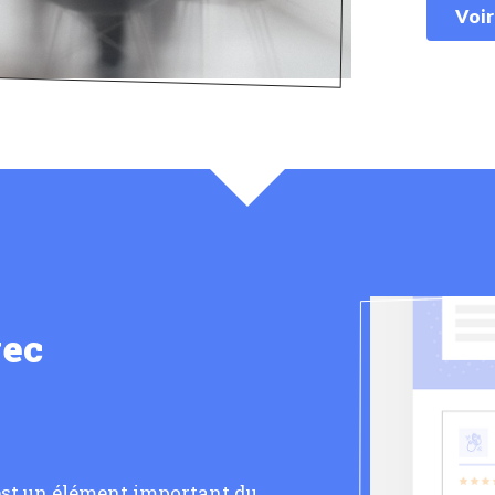
Voir
vec
 est un élément important du