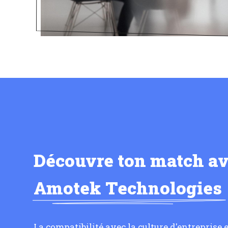
Découvre ton match a
Amotek Technologies
La compatibilité avec la culture d'entreprise