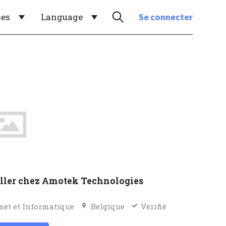
ses
Language
Se connecter
ller chez Amotek Technologies
net et Informatique
Belgique
Vérifié