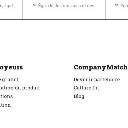
Politique de diversité, égalité et inclusivité
Égalité des chances et des avantages
r
Excellent employeur
Exc
Vérifié
Vér
oyeurs
CompanyMatch
 gratuit
Devenir partenaire
ation du produit
Culture Fit
ations
Blog
ation