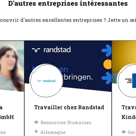
D'autres entreprises intéressantes
couvrir d'autres excellentes entreprises ? Jette un œil 
a
Travailler chez Randstad
Trava
 GmbH
Kind
Ressources Humaines
gne
Allemagne
Sec