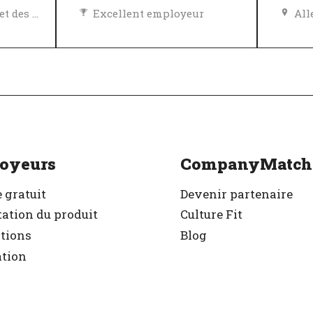
Égalité des chances et des avantages
Excellent employeur
Al
Politique de diversité, égalité et inclusivité
Vérifié
r
Exc
Vér
oyeurs
CompanyMatch
 gratuit
Devenir partenaire
ation du produit
Culture Fit
ations
Blog
ation