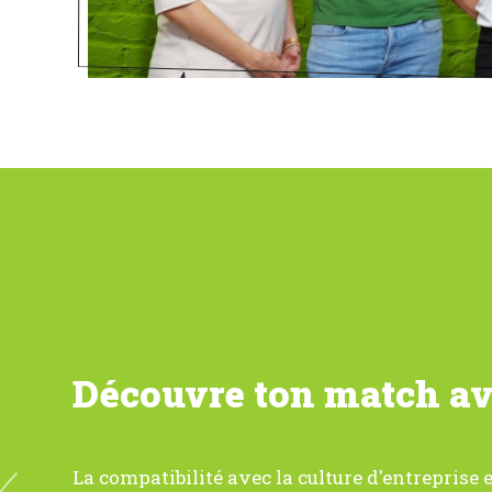
Découvre ton match a
La compatibilité avec la culture d'entreprise