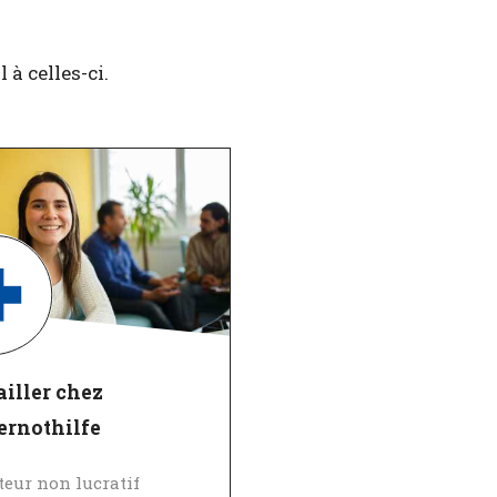
à celles-ci.
iller chez
ernothilfe
teur non lucratif