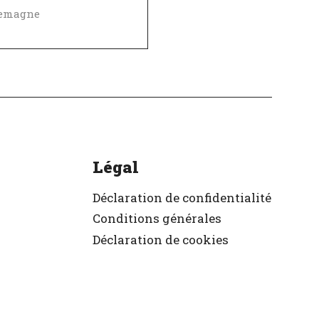
lemagne
Égalité des chances et des avantages
Politique de diversité, égalité et inclusivité
ellent employeur
ifié
Légal
Déclaration de confidentialité
Conditions générales
Déclaration de cookies