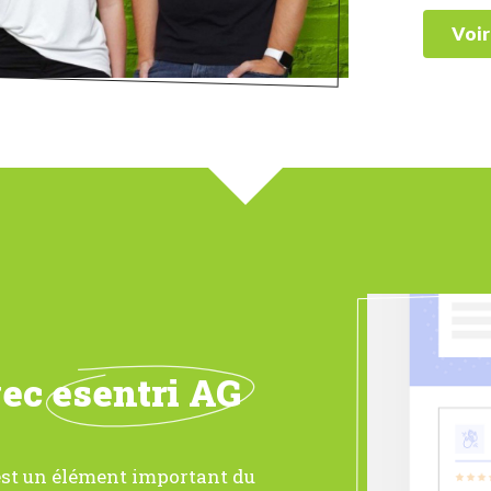
Voir
vec
esentri AG
 est un élément important du