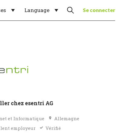
ses
Language
Se connecter
ller chez esentri AG
net et Informatique
Allemagne
llent employeur
Vérifié