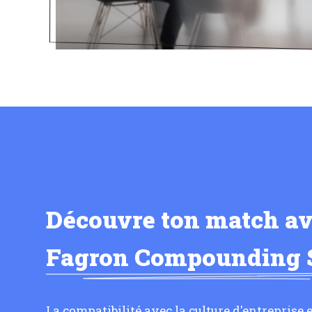
Découvre ton match a
Fagron Compounding 
La compatibilité avec la culture d'entreprise