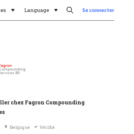
ses
Language
Se connecter
ller chez Fagron Compounding
es
e
Belgique
Vérifié