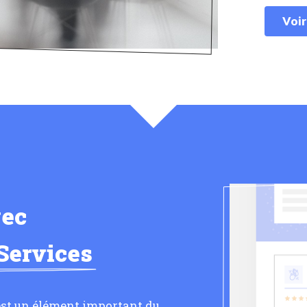
Voir
vec
Services
 est un élément important du