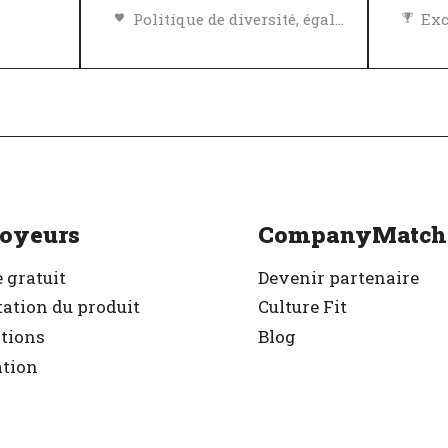
Politique de diversité, égalité et inclusivité
Exc
Politique de diversité, égalité et inclusivité
Excellent employeur
Vér
r
Vérifié
oyeurs
CompanyMatch
 gratuit
Devenir partenaire
ation du produit
Culture Fit
ations
Blog
ation