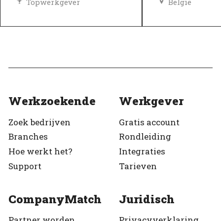
Topwerkgever
België
Geverifieerd
Topwerkgeve
Geverifieerd
Werkzoekende
Werkgever
Zoek bedrijven
Gratis account
Branches
Rondleiding
Hoe werkt het?
Integraties
Support
Tarieven
CompanyMatch
Juridisch
Partner worden
Privacyverklaring