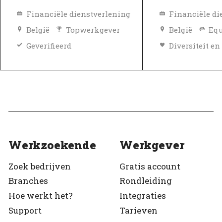
Financiële dienstverlening
Financiële di
België
Topwerkgever
België
Equ
Geverifieerd
Topwerkgeve
Geverifieerd
Werkzoekende
Werkgever
Zoek bedrijven
Gratis account
Branches
Rondleiding
Hoe werkt het?
Integraties
Support
Tarieven