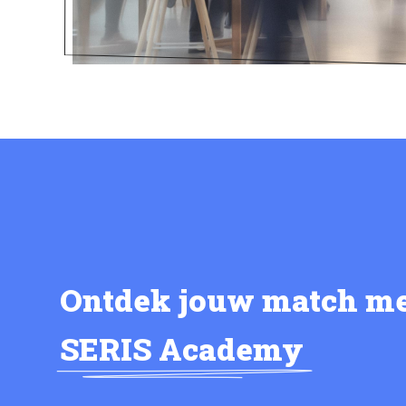
Ontdek jouw match m
SERIS Academy