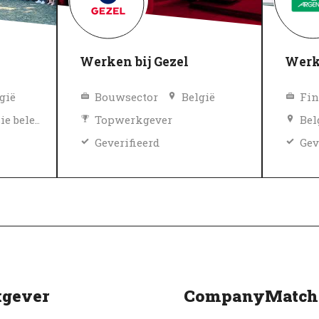
Werken bij Gezel
Werk
gië
Bouwsector
België
Fin
Diversiteit en inclusie beleid
Topwerkgever
Bel
Geverifieerd
Gev
gever
CompanyMatch