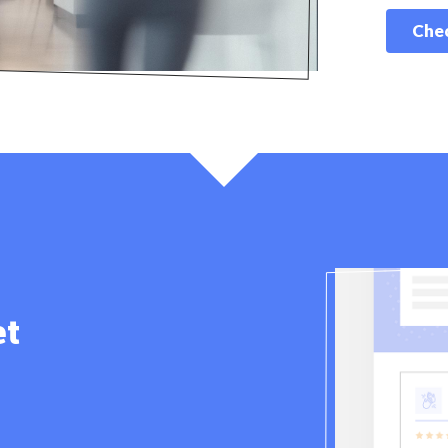
Chec
et