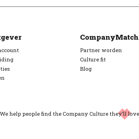
gever
CompanyMatch
account
Partner worden
iding
Culture fit
ties
Blog
en
We help people find the Company Culture
they’ll lov