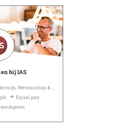
en bij IAS
Onderwijs, Wetenschap & Onderzoek
gië
Equal pay
pwerkgever
erifieerd