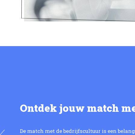
Ontdek jouw match m
De match met de bedrijfscultuur is een belan