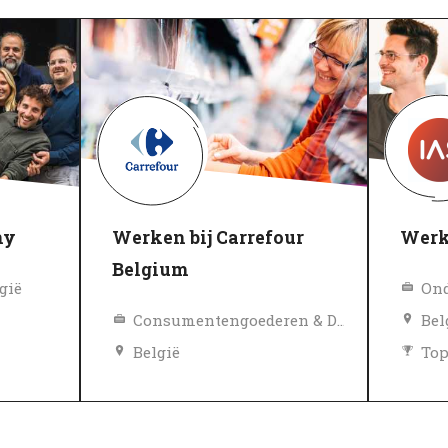
ny
Werken bij Carrefour
Werk
Belgium
gië
Consumentengoederen & Detailhandel
Bel
België
To
Diversiteit en inclusie beleid
Gev
Topwerkgever
Geverifieerd