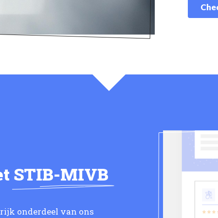
Chec
et
STIB-MIVB
grijk onderdeel van ons