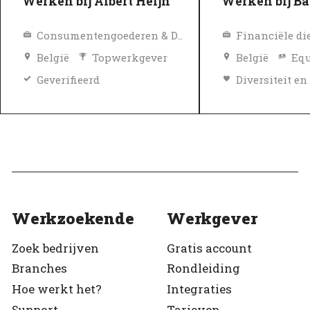
Werken bij Albert Heijn
Werken bij Ba
Consumentengoederen & Detailhandel
Financiële di
België
Topwerkgever
België
Equ
Geverifieerd
Topwerkgeve
Geverifieerd
Werkzoekende
Werkgever
Zoek bedrijven
Gratis account
Branches
Rondleiding
Hoe werkt het?
Integraties
Support
Tarieven