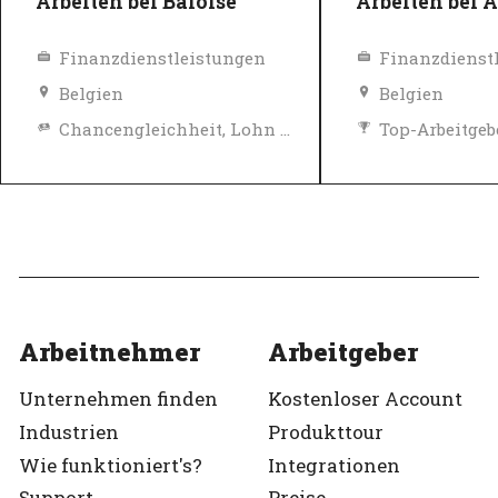
Arbeiten bei Baloise
Arbeiten bei 
Finanzdienstleistungen
Finanzdienst
Belgien
Belgien
Chancengleichheit, Lohn und Sozialleistungen
Top-Arbeitgeb
Diversity, Gleichberechtigung und Inklusions Richtlinien
Verifiziert
Top-Arbeitgeber
Verifiziert
Arbeitnehmer
Arbeitgeber
Unternehmen finden
Kostenloser Account
Industrien
Produkttour
Wie funktioniert's?
Integrationen
Support
Preise