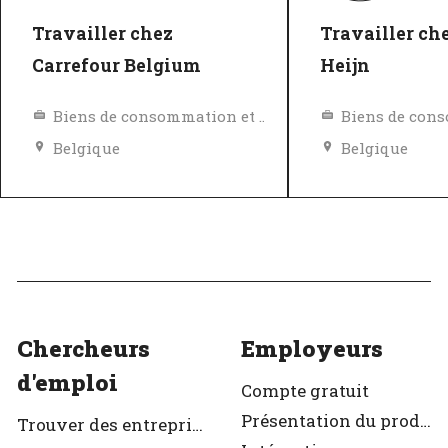
Travailler chez
Travailler che
Carrefour Belgium
Heijn
Biens de consommation et Vente au détail
Belgique
Belgique
Politique de diversité, égalité et inclusivité
Excellent em
Excellent employeur
Vérifié
Vérifié
Chercheurs
Employeurs
d'emploi
Compte gratuit
Présentation du produit
Trouver des entreprises