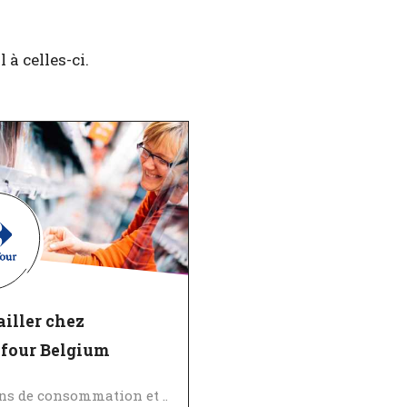
à celles-ci.
iller chez
efour Belgium
Biens de consommation et Vente au détail