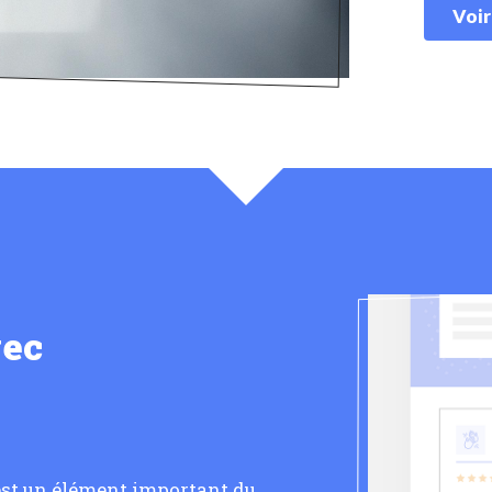
Voir
vec
 est un élément important du