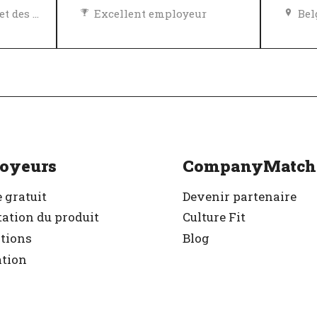
Égalité des chances et des avantages
Excellent employeur
Bel
Politique de diversité, égalité et inclusivité
Vérifié
r
Exc
Vér
oyeurs
CompanyMatch
 gratuit
Devenir partenaire
ation du produit
Culture Fit
ations
Blog
ation