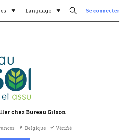
ses
Language
Se connecter
ller chez Bureau Gilson
rances
Belgique
Vérifié