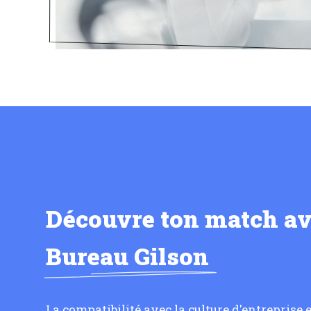
Découvre ton match a
Bureau Gilson
La compatibilité avec la culture d'entreprise